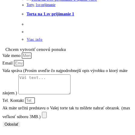
Torty
,
1sv.príjimanie
Torta na 1.sv prijímanie 1
Viac info
Chcem vytvoriť cenovú ponuku
Vaše meno
Email
Vaša správa (Prosím uveďte čo najpodrobnejší opis výrobku o ktorý máte
záujem.)
Tel. Kontakt
Ak máte určitú predstavu o Vašej torte tak tu môžete nahrať obrazok. (max
veľkosť súboru 3MB.)
Odoslať