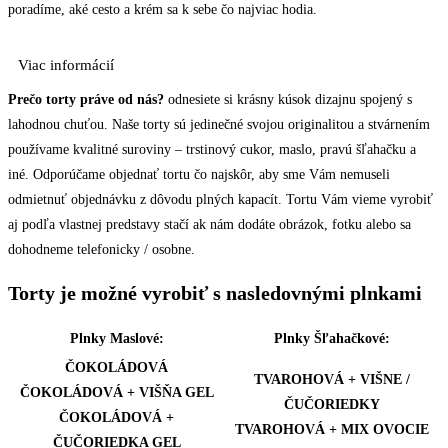
poradíme, aké cesto a krém sa k sebe čo najviac hodia.
Viac informácií
Prečo torty práve od nás?
odnesiete si krásny kúsok dizajnu spojený s
lahodnou chuťou. Naše torty sú jedinečné svojou originalitou a stvárnením
používame kvalitné suroviny – trstinový cukor, maslo, pravú šľahačku a
iné. Odporúčame objednať tortu čo najskôr, aby sme Vám nemuseli
odmietnuť objednávku z dôvodu plných kapacít. Tortu Vám vieme vyrobiť
aj podľa vlastnej predstavy stačí ak nám dodáte obrázok, fotku alebo sa
dohodneme telefonicky / osobne.
Torty je možné vyrobiť s nasledovnými plnkami
Plnky Maslové:
Plnky Šľahačkové:
ČOKOLÁDOVÁ
TVAROHOVÁ + VIŠNE /
ČOKOLÁDOVÁ + VIŠŇA GEL
ČUČORIEDKY
ČOKOLÁDOVÁ +
TVAROHOVÁ + MIX OVOCIE
ČUČORIEDKA GEL