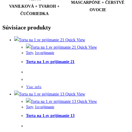
MASCARPÓNE + ČERSTVÉ
VANILKOVÁ + TVAROH +
OVOCIE
ČUČORIEDKA
Súvisiace produkty
Quick View
Quick View
Torty
,
1sv.príjimanie
Torta na 1.sv prijímanie 21
Viac info
Quick View
Quick View
Torty
,
1sv.príjimanie
Torta na 1.sv prijímanie 13