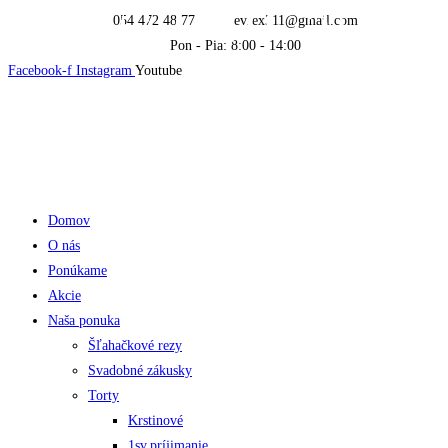
Skip
054 472 48 77
evrex311@gmail.com
to
Pon - Pia: 8:00 - 14:00
content
Facebook-f
Instagram
Youtube
Domov
O nás
Ponúkame
Akcie
Naša ponuka
Šľahačkové rezy
Svadobné zákusky
Torty
Krstinové
1sv.príjimanie