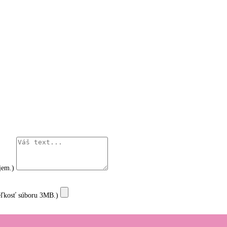
ujem.)
 veľkosť súboru 3MB.)