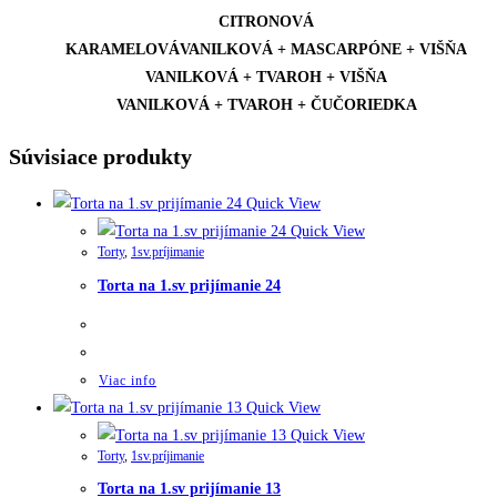
CITRONOVÁ
KARAMELOVÁVANILKOVÁ + MASCARPÓNE + VIŠŇA
VANILKOVÁ + TVAROH + VIŠŇA
VANILKOVÁ + TVAROH + ČUČORIEDKA
Súvisiace produkty
Quick View
Quick View
Torty
,
1sv.príjimanie
Torta na 1.sv prijímanie 24
Viac info
Quick View
Quick View
Torty
,
1sv.príjimanie
Torta na 1.sv prijímanie 13