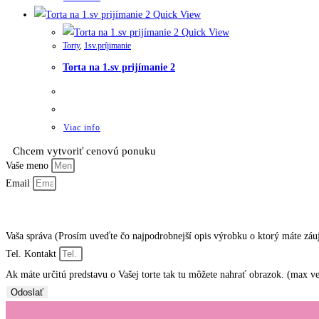
Quick View
Quick View
Torty
,
1sv.príjimanie
Torta na 1.sv prijímanie 2
Viac info
Chcem vytvoriť cenovú ponuku
Vaše meno
Email
Vaša správa (Prosím uveďte čo najpodrobnejší opis výrobku o ktorý máte zá
Tel. Kontakt
Ak máte určitú predstavu o Vašej torte tak tu môžete nahrať obrazok. (max
Odoslať