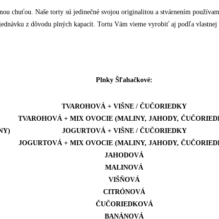
nou chuťou. Naše torty sú jedinečné svojou originalitou a stvárnením používame
dnávku z dôvodu plných kapacít. Tortu Vám vieme vyrobiť aj podľa vlastnej 
Plnky Šľahačkové:
TVAROHOVÁ + VIŠNE / ČUČORIEDKY
TVAROHOVÁ + MIX OVOCIE (MALINY, JAHODY, ČUČORIED
NY)
JOGURTOVÁ + VIŠNE / ČUČORIEDKY
JOGURTOVÁ + MIX OVOCIE (MALINY, JAHODY, ČUČORIED
JAHODOVÁ
MALINOVÁ
VIŠŇOVÁ
CITRÓNOVÁ
ČUČORIEDKOVÁ
BANÁNOVÁ