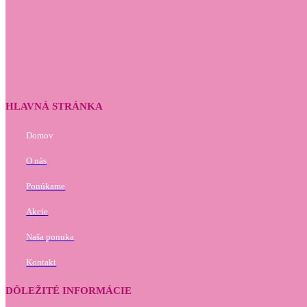
HLAVNÁ STRÁNKA
Domov
O nás
Ponúkame
Akcie
Naša ponuka
Kontakt
DÔLEŽITÉ INFORMÁCIE