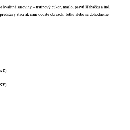
 kvalitné suroviny – trstinový cukor, maslo, pravú šľahačku a iné.
predstavy stačí ak nám dodáte obrázok, fotku alebo sa dohodneme
KY)
KY)