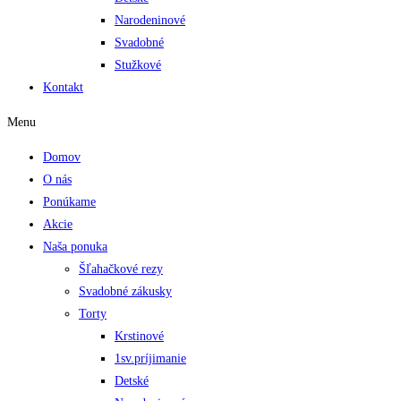
Narodeninové
Svadobné
Stužkové
Kontakt
Menu
Domov
O nás
Ponúkame
Akcie
Naša ponuka
Šľahačkové rezy
Svadobné zákusky
Torty
Krstinové
1sv.príjimanie
Detské