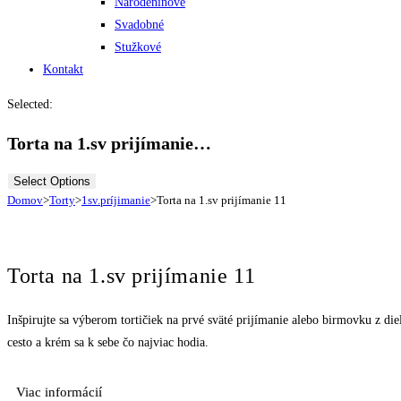
Narodeninové
Svadobné
Stužkové
Kontakt
Selected:
Torta na 1.sv prijímanie…
Select Options
Domov
>
Torty
>
1sv.príjimanie
>
Torta na 1.sv prijímanie 11
Torta na 1.sv prijímanie 11
Inšpirujte sa výberom tortičiek na prvé sväté prijímanie alebo birmovku z d
cesto a krém sa k sebe čo najviac hodia.
Viac informácií