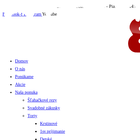
Skip
054 472 48 77
evrex311@gmail.com
Pon - Pia: 8:00 - 14:00
to
Facebook-f
Instagram
Youtube
content
Domov
O nás
Ponúkame
Akcie
Naša ponuka
Šľahačkové rezy
Svadobné zákusky
Torty
Krstinové
1sv.príjimanie
Detské