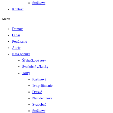
Stužkové
Kontakt
Menu
Domov
O nás
Ponúkame
Akcie
Naša ponuka
Šľahačkové rezy
Svadobné zákusky
Torty
Krstinové
1sv.príjimanie
Detské
Narodeninové
Svadobné
Stužkové