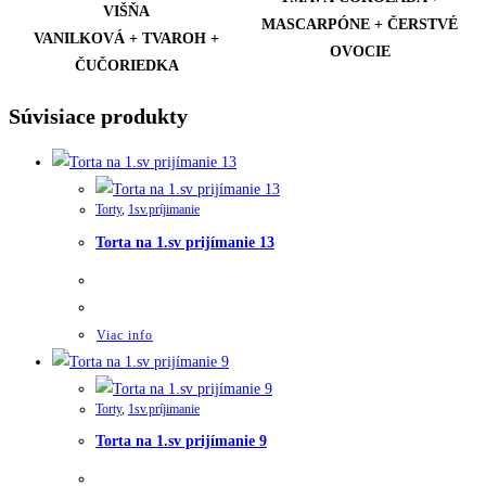
VIŠŇA
MASCARPÓNE + ČERSTVÉ
VANILKOVÁ + TVAROH +
OVOCIE
ČUČORIEDKA
Súvisiace produkty
Torty
,
1sv.príjimanie
Torta na 1.sv prijímanie 13
Viac info
Torty
,
1sv.príjimanie
Torta na 1.sv prijímanie 9