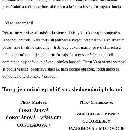
prispôsobiť a radi poradíme, aké cesto a krém sa k sebe čo najviac hodia.
Viac informácií
Prečo torty práve od nás?
odnesiete si krásny kúsok dizajnu spojený s
lahodnou chuťou. Naše torty sú jedinečné svojou originalitou a stvárnením
používame kvalitné suroviny – trstinový cukor, maslo, pravú šľahačku a
iné. Odporúčame objednať tortu čo najskôr, aby sme Vám nemuseli
odmietnuť objednávku z dôvodu plných kapacít. Tortu Vám vieme vyrobiť
aj podľa vlastnej predstavy stačí ak nám dodáte obrázok, fotku alebo sa
dohodneme telefonicky / osobne.
Torty je možné vyrobiť s nasledovnými plnkami
Plnky Maslové:
Plnky Šľahačkové:
ČOKOLÁDOVÁ
TVAROHOVÁ + VIŠNE /
ČOKOLÁDOVÁ + VIŠŇA GEL
ČUČORIEDKY
ČOKOLÁDOVÁ +
TVAROHOVÁ + MIX OVOCIE