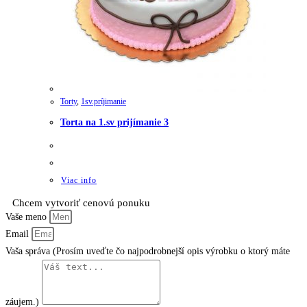
Torty
,
1sv.príjimanie
Torta na 1.sv prijímanie 3
Viac info
Chcem vytvoriť cenovú ponuku
Vaše meno
Email
Vaša správa (Prosím uveďte čo najpodrobnejší opis výrobku o ktorý máte
záujem.)