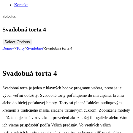
Kontakt
Selected:
Svadobná torta 4
Select Options
Domov
>
Torty
>
Svadobné
>
Svadobná torta 4
Svadobná torta 4
Svadobná torta je jeden z hlavných bodov programu večera, preto je jej
výber veľmi dôležitý. Svadobné torty poťahujeme do marcipánu, krému
alebo do bielej poťahovej hmoty. Torty sú plnené ľahkým pudingovým
krémom z tradičného masla, sladené trstinovým cukrom. Zobrazené modely
môžete objednať v rovnakom prevedení ako z našej fotogalérie alebo Vám
ich vieme prispôsobiť podľa Vašich predstáv. Vo všetkých vašich
požiadavkách k torte na objednávku sa vám budeme snažiť maximálne