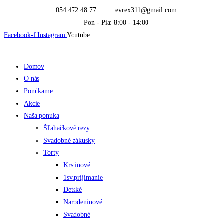
Skip
054 472 48 77
evrex311@gmail.com
to
Pon - Pia: 8:00 - 14:00
content
Facebook-f
Instagram
Youtube
Domov
O nás
Ponúkame
Akcie
Naša ponuka
Šľahačkové rezy
Svadobné zákusky
Torty
Krstinové
1sv.príjimanie
Detské
Narodeninové
Svadobné