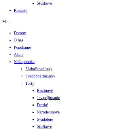
Stužkové
Kontakt
Menu
Domov
O nás
Ponúkame
Akcie
Naša ponuka
Šľahačkové rezy
Svadobné zákusky
Torty
Krstinové
1sv.príjimanie
Detské
Narodeninové
Svadobné
Stužkové