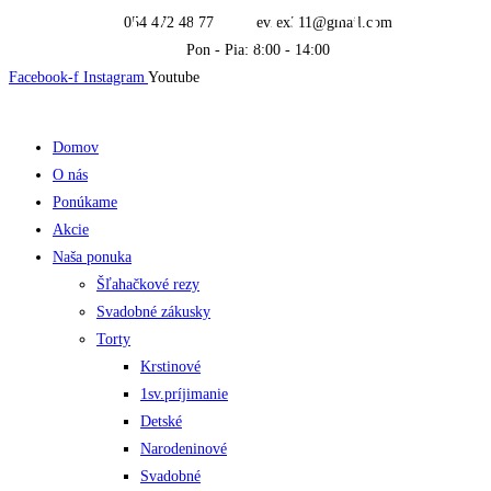
Skip
054 472 48 77
evrex311@gmail.com
to
Pon - Pia: 8:00 - 14:00
content
Facebook-f
Instagram
Youtube
Domov
O nás
Ponúkame
Akcie
Naša ponuka
Šľahačkové rezy
Svadobné zákusky
Torty
Krstinové
1sv.príjimanie
Detské
Narodeninové
Svadobné