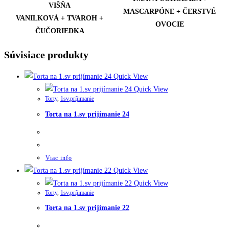
VIŠŇA
MASCARPÓNE + ČERSTVÉ
VANILKOVÁ + TVAROH +
OVOCIE
ČUČORIEDKA
Súvisiace produkty
Quick View
Quick View
Torty
,
1sv.príjimanie
Torta na 1.sv prijímanie 24
Viac info
Quick View
Quick View
Torty
,
1sv.príjimanie
Torta na 1.sv prijímanie 22