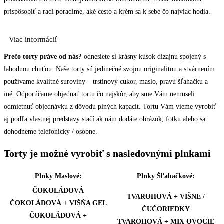
prispôsobiť a radi poradíme, aké cesto a krém sa k sebe čo najviac hodia.
Viac informácií
Prečo torty práve od nás?
odnesiete si krásny kúsok dizajnu spojený s
lahodnou chuťou. Naše torty sú jedinečné svojou originalitou a stvárnením
používame kvalitné suroviny – trstinový cukor, maslo, pravú šľahačku a
iné. Odporúčame objednať tortu čo najskôr, aby sme Vám nemuseli
odmietnuť objednávku z dôvodu plných kapacít. Tortu Vám vieme vyrobiť
aj podľa vlastnej predstavy stačí ak nám dodáte obrázok, fotku alebo sa
dohodneme telefonicky / osobne.
Torty je možné vyrobiť s nasledovnými plnkami
Plnky Maslové:
Plnky Šľahačkové:
ČOKOLÁDOVÁ
TVAROHOVÁ + VIŠNE /
ČOKOLÁDOVÁ + VIŠŇA GEL
ČUČORIEDKY
ČOKOLÁDOVÁ +
TVAROHOVÁ + MIX OVOCIE