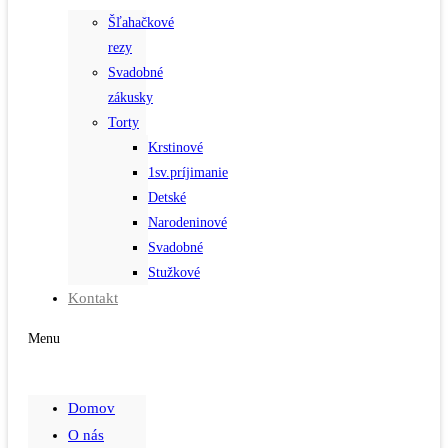
Šľahačkové
rezy
Svadobné
zákusky
Torty
Krstinové
1sv.príjimanie
Detské
Narodeninové
Svadobné
Stužkové
Kontakt
Menu
Domov
O nás