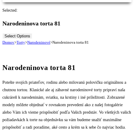
Selected:
Narodeninova torta 81
Select Options
Domov
>
Torty
>
Narodeninové
>
Narodeninova torta 81
Narodeninova torta 81
Potešte svojích priateľov, rodinu alebo milovanú polovičku originálnou a
chutnou tortou. Klasické ale aj zábavné narodeninové torty pripraví naša
cukráreň k narodeninám, sviatku, na krstiny i iné príležitosti. Zobrazené
modely môžete objednať v rovnakom prevedení ako z našej fotogalérie
alebo Vám ich vieme prispôsobiť podľa Vašich predstáv. Vo všetkých vašich
požiadavkách k torte na objednávku sa vám budeme snažiť maximálne
prispôsobiť a radi poradíme, aké cesto a krém sa k sebe čo najviac hodia.