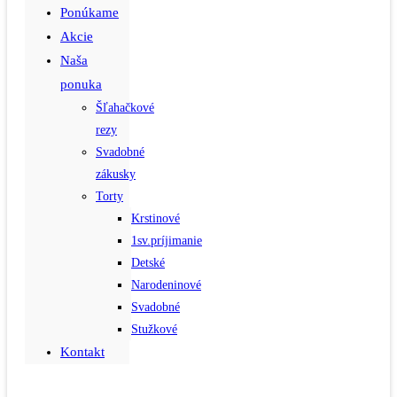
Ponúkame
Akcie
Naša
ponuka
Šľahačkové
rezy
Svadobné
zákusky
Torty
Krstinové
1sv.príjimanie
Detské
Narodeninové
Svadobné
Stužkové
Kontakt