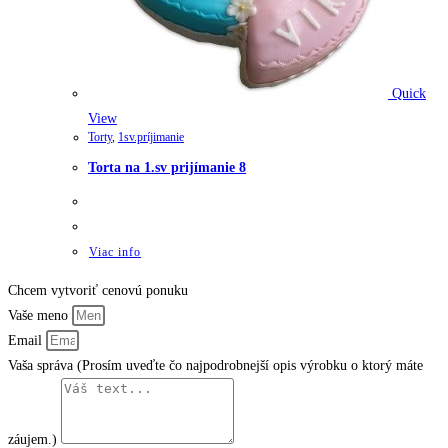
Quick
View
Torty
,
1sv.príjimanie
Torta na 1.sv prijímanie 8
Viac info
Chcem vytvoriť cenovú ponuku
Vaše meno
Email
Vaša správa (Prosím uveďte čo najpodrobnejší opis výrobku o ktorý máte
záujem.)