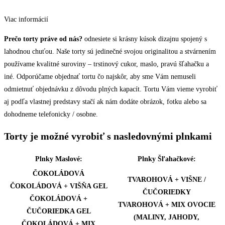
Viac informácií
Prečo torty práve od nás?
odnesiete si krásny kúsok dizajnu spojený s
lahodnou chuťou. Naše torty sú jedinečné svojou originalitou a stvárnením
používame kvalitné suroviny – trstinový cukor, maslo, pravú šľahačku a
iné. Odporúčame objednať tortu čo najskôr, aby sme Vám nemuseli
odmietnuť objednávku z dôvodu plných kapacít. Tortu Vám vieme vyrobiť
aj podľa vlastnej predstavy stačí ak nám dodáte obrázok, fotku alebo sa
dohodneme telefonicky / osobne.
Torty je možné vyrobiť s nasledovnými plnkami
Plnky Maslové:
Plnky Šľahačkové:
ČOKOLÁDOVÁ
TVAROHOVÁ + VIŠNE /
ČOKOLÁDOVÁ + VIŠŇA GEL
ČUČORIEDKY
ČOKOLÁDOVÁ +
TVAROHOVÁ + MIX OVOCIE
ČUČORIEDKA GEL
(MALINY, JAHODY,
ČOKOLÁDOVÁ + MIX