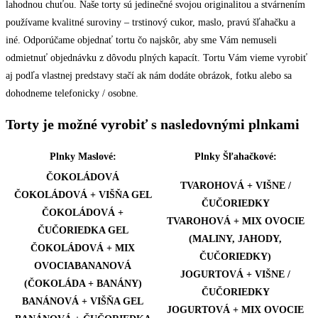
lahodnou chuťou. Naše torty sú jedinečné svojou originalitou a stvárnením
používame kvalitné suroviny – trstinový cukor, maslo, pravú šľahačku a
iné. Odporúčame objednať tortu čo najskôr, aby sme Vám nemuseli
odmietnuť objednávku z dôvodu plných kapacít. Tortu Vám vieme vyrobiť
aj podľa vlastnej predstavy stačí ak nám dodáte obrázok, fotku alebo sa
dohodneme telefonicky / osobne.
Torty je možné vyrobiť s nasledovnými plnkami
Plnky Maslové:
Plnky Šľahačkové:
ČOKOLÁDOVÁ
TVAROHOVÁ + VIŠNE /
ČOKOLÁDOVÁ + VIŠŇA GEL
ČUČORIEDKY
ČOKOLÁDOVÁ +
TVAROHOVÁ + MIX OVOCIE
ČUČORIEDKA GEL
(MALINY, JAHODY,
ČOKOLÁDOVÁ + MIX
ČUČORIEDKY)
OVOCIABANANOVÁ
JOGURTOVÁ + VIŠNE /
(ČOKOLÁDA + BANÁNY)
ČUČORIEDKY
BANÁNOVÁ + VIŠŇA GEL
JOGURTOVÁ + MIX OVOCIE