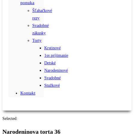
ponuka
Šľahačkové
rezy
Svadobné
zákusky
Torty
Krstinové
1sv.príjimanie
Detské
Narodeninové
Svadobné
Stužkové
Kontakt
Selected:
Narodeninova torta 36