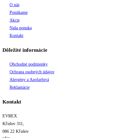
O nás
Ponúkame
Akcie
Naša ponuka
Kontakt
Dôležité informácie
Obchodné podmienky
Ochrana osobných údajov
Alergény a Azofarbivá
Reklamácie
Kontakt
EVREX
Kľušov 311,
086 22 Kľušov