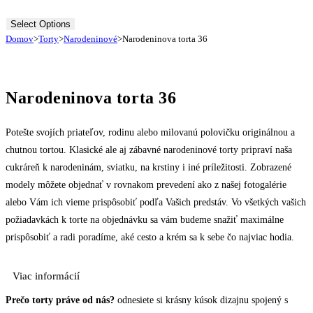
Select Options
Domov
>
Torty
>
Narodeninové
>
Narodeninova torta 36
Narodeninova torta 36
Potešte svojích priateľov, rodinu alebo milovanú polovičku originálnou a
chutnou tortou. Klasické ale aj zábavné narodeninové torty pripraví naša
cukráreň k narodeninám, sviatku, na krstiny i iné príležitosti. Zobrazené
modely môžete objednať v rovnakom prevedení ako z našej fotogalérie
alebo Vám ich vieme prispôsobiť podľa Vašich predstáv. Vo všetkých vašich
požiadavkách k torte na objednávku sa vám budeme snažiť maximálne
prispôsobiť a radi poradíme, aké cesto a krém sa k sebe čo najviac hodia.
Viac informácií
Prečo torty práve od nás?
odnesiete si krásny kúsok dizajnu spojený s