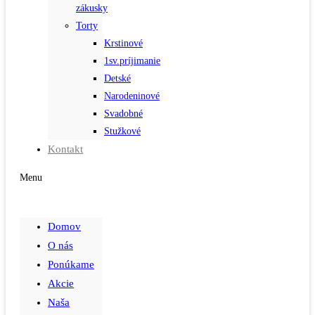
zákusky
Torty
Krstinové
1sv.príjimanie
Detské
Narodeninové
Svadobné
Stužkové
Kontakt
Menu
Domov
O nás
Ponúkame
Akcie
Naša